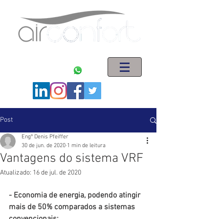
ENGENHARIA EM SISTEMAS DE AR CONDICIONADO
(11) 5563-1621
(11) 94008-5044
Post
Engº Denis Pfeiffer
30 de jun. de 2020
1 min de leitura
Vantagens do sistema VRF
Atualizado:
16 de jul. de 2020
- Economia de energia, podendo atingir 
mais de 50% comparados a sistemas 