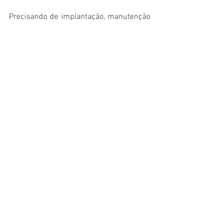
Precisando de implantação, manutenção 
ou de uma avaliação do sistema de 
filtragem da sua loja ou escritório? 
Entre 
em contato!
Ver tudo
Posts recentes