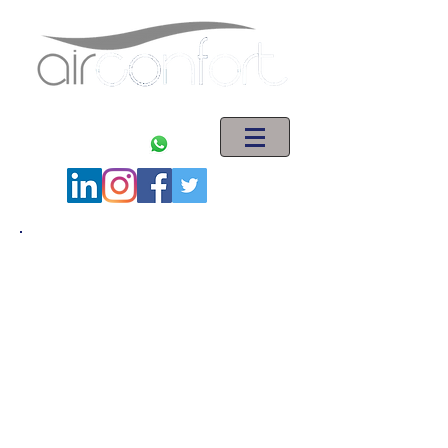
ENGENHARIA EM SISTEMAS DE AR CONDICIONADO
(11) 5563-1621
(11) 94008-5044
MANUTENÇÃO
Contratos de manutenção e
assistência técnica com implantação
de PMOC (Plano de Manutenção