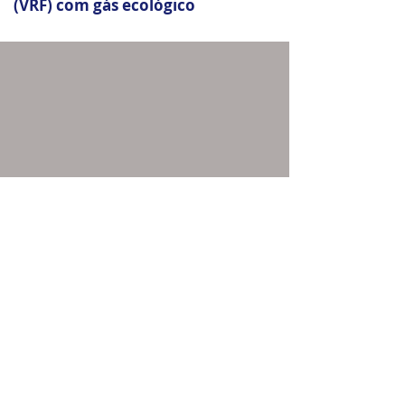
(VRF) com gás ecológico
Mais clientes:
home
entre em contato