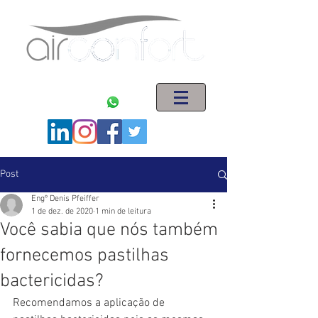
ENGENHARIA EM SISTEMAS DE AR CONDICIONADO
(11) 5563-1621
(11) 94008-5044
Post
Engº Denis Pfeiffer
1 de dez. de 2020
1 min de leitura
Você sabia que nós também
fornecemos pastilhas
bactericidas?
Recomendamos a aplicação de 