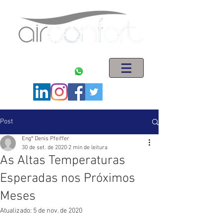
ENGENHARIA EM SISTEMAS DE AR CONDICIONADO
(11) 5563-1621
(11) 94008-5044
Post
Engº Denis Pfeiffer
30 de set. de 2020
2 min de leitura
As Altas Temperaturas
Esperadas nos Próximos
Meses
Atualizado:
5 de nov. de 2020